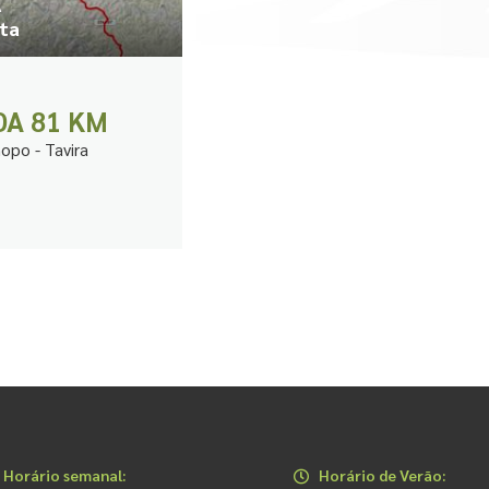
A
sta
DA 81 KM
hopo - Tavira
Horário semanal:
Horário de Verão: