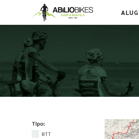
ALUG
Tipo:
BTT