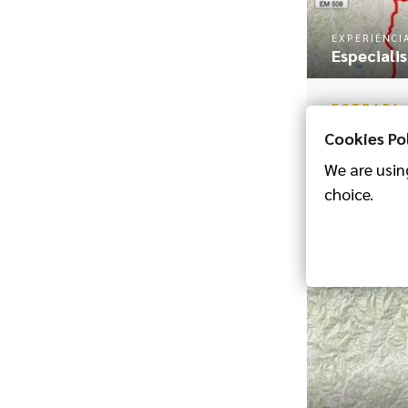
EXPERIÊNCI
Especiali
ESTRADA
ESTRA
Cookies Po
Tavira - Bar
We are using
Tavira
choice.
Ver mais