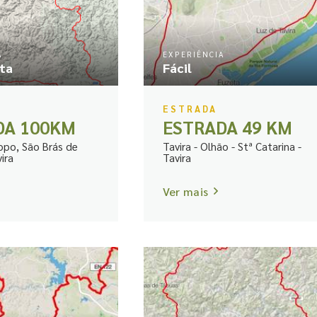
A
EXPERIÊNCIA
sta
Fácil
ESTRADA
DA 100KM
ESTRADA 49 KM
opo, São Brás de
Tavira - Olhão - Stª Catarina -
ira
Tavira
Ver mais