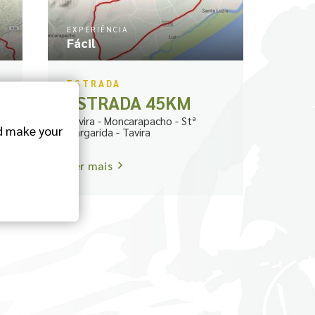
EXPERIÊNCIA
Fácil
ESTRADA
ESTRADA 45KM
Tavira - Moncarapacho - Stª
 make your
a
Margarida - Tavira
Ver mais