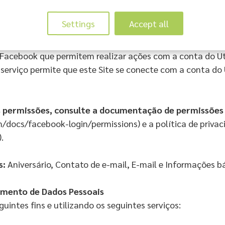
dicionais detalhadas sobre tais finalidades do processa
respetivas deste documento.
Settings
Accept all
ste Site
 Facebook que permitem realizar ações com a conta do Ut
 serviço permite que este Site se conecte com a conta do 
s permissõ
es, consulte a documenta
çã
o de permiss
õ
es
/docs/facebook-login/permissions) e a política de priva
.
s:
Aniversário, Contato de e-mail, E-mail e Informações bá
amento de Dados Pessoais
uintes fins e utilizando os seguintes serviços: