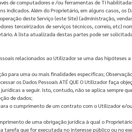
vés de computadores e /ou ferramentas de TI habilitada
ns indicados. Além do Proprietário, em alguns casos, os 
peração deste Serviço (este Site) (administração, venda
ores terceirizados de serviços técnicos, correio, etc) 
tário. A lista atualizada destas partes pode ser solicita
soais relacionados ao Utilizador se uma das hipóteses a s
ão para uma ou mais finalidades específicas; Observaçã
ocessar os Dados Pessoais ATÉ QUE O Utilizador faça objeç
urídicas a seguir. Isto, contudo, não se aplica sempre 
teção de dados;
para o cumprimento de um contrato com o Utilizador e/ou
primento de uma obrigação jurídica à qual o Proprietário 
 tarefa que for executada no interesse público ou no exe