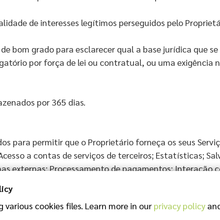
lidade de interesses legítimos perseguidos pelo Proprietá
 de bom grado para esclarecer qual a base jurídica que se
gatório por força de lei ou contratual, ou uma exigência 
azenados por 365 dias.
dos para permitir que o Proprietário forneça os seus Serv
cesso a contas de serviços de terceiros; Estatísticas; Sal
as externas; Processamento de pagamentos; Interação co
Interação com plataformas de recolha de dados e outros t
licy
; Gestão de tags e Otimização e distribuição de tráfego.
 various cookies files. Learn more in our
privacy policy
and